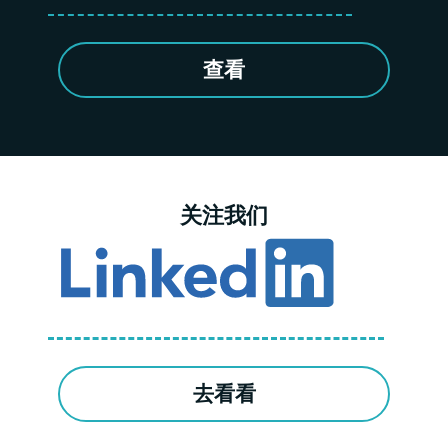
查看
关注我们
去看看